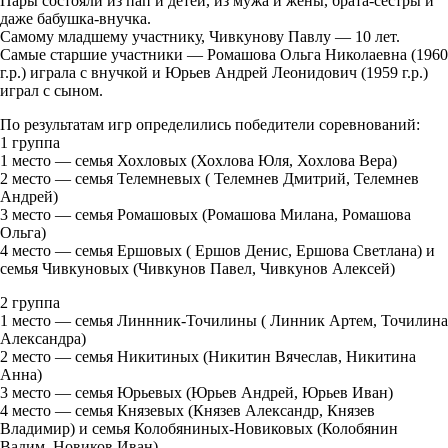
Пары состояли из пап и детей, из мужа и жены, брата-сестры и
даже бабушка-внучка.
Самому младшему участнику, Чивкунову Павлу — 10 лет.
Самые старшие участники — Ромашова Ольга Николаевна (1960
г.р.) играла с внучкой и Юрьев Андрей Леонидович (1959 г.р.)
играл с сыном.
По результатам игр определились победители соревнований:
1 группа
1 место — семья Хохловых (Хохлова Юля, Хохлова Вера)
2 место — семья Телемневых ( Телемнев Дмитрий, Телемнев
Андрей)
3 место — семья Ромашовых (Ромашова Милана, Ромашова
Ольга)
4 место — семья Ершовых ( Ершов Денис, Ершова Светлана) и
семья Чивкуновых (Чивкунов Павел, Чивкунов Алексей)
2 группа
1 место — семья Линнник-Точилины ( Линник Артем, Точилина
Александра)
2 место — семья Никитиных (Никитин Вячеслав, Никитина
Анна)
3 место — семья Юрьевых (Юрьев Андрей, Юрьев Иван)
4 место — семья Князевых (Князев Александр, Князев
Владимир) и семья Колобяниных-Новиковых (Колобянин
Вадим, Новиков Иван)