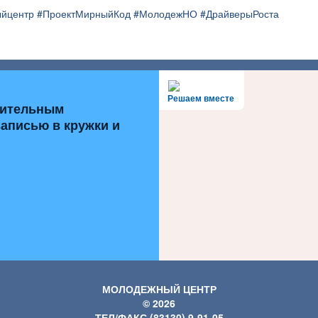
йцентр #ПроектМирныйКод #МолодежНО #ДрайверыРоста
Решаем вместе
нительным
записью в кружки и
МОЛОДЕЖНЫЙ ЦЕНТР
© 2026
ТЕЛ/ФАКС (83130) 9-91-05