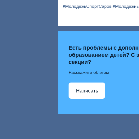
#МолодежьСпортСаров #Молодежны
Есть проблемы с допол
образованием детей? С 
секции?
Расскажите об этом
Написать