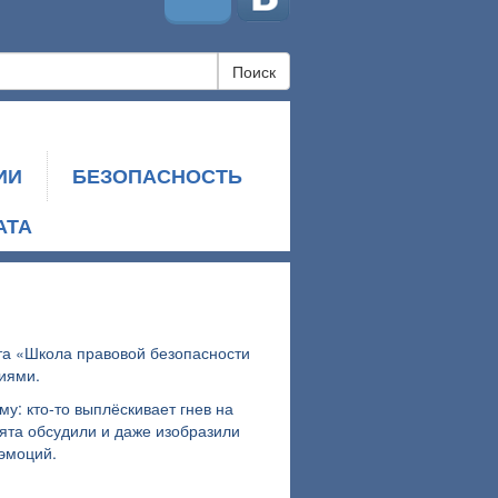
Поиск
ИИ
БЕЗОПАСНОСТЬ
АТА
та «Школа правовой безопасности
иями.
у: кто-то выплёскивает гнев на
бята обсудили и даже изобразили
 эмоций.