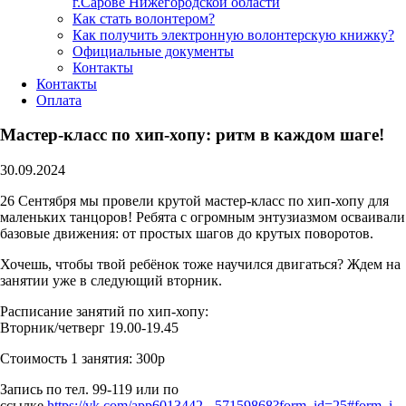
г.Сарове Нижегородской области
Как стать волонтером?
Как получить электронную волонтерскую книжку?
Официальные документы
Контакты
Контакты
Оплата
Мастер-класс по хип-хопу: ритм в каждом шаге!
30.09.2024
26 Сентября мы провели крутой мастер-класс по хип-хопу для
маленьких танцоров! Ребята с огромным энтузиазмом осваивали
базовые движения: от простых шагов до крутых поворотов.
Хочешь, чтобы твой ребёнок тоже научился двигаться? Ждем на
занятии уже в следующий вторник.
Расписание занятий по хип-хопу:
Вторник/четверг 19.00-19.45
Стоимость 1 занятия: 300р
Запись по тел. 99-119 или по
ссылке
https://vk.com/app6013442_-57159868?form_id=25#form_i