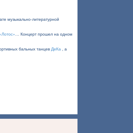
ате музыкально-литературной
«Лотос»
… Концерт прошел на одном
портивных бальных танцев
ДеКа
, а