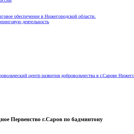
России
нговое обеспечение в Нижегородской области.
пинговую деятельность
вольческий центр развития добровольчества в г.Сарове Нижего
дное Первенство г.Саров по бадминтону