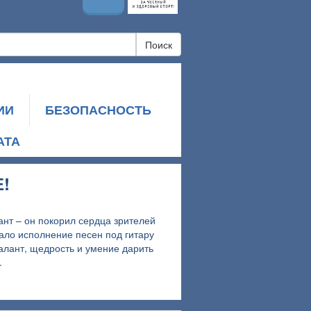
Поиск
ИИ
БЕЗОПАСНОСТЬ
АТА
!
ант – он покорил сердца зрителей
ало исполнение песен под гитару
алант, щедрость и умение дарить
.