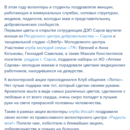
В этом году волонтеры и студенты поздравляли женщин,
работающих в коммунальных службах, силовых структурах,
медиков, педагогов, молодых мам и представительниц
добровольческих сообществ.
Первыми цветы и открытки сотрудницам ДЭП Саров вручили
юноши из
Ресурсного центра добровольчества — Саров
и
танцевальной студии «Liberty» Молодежного центра.
Участники
клуба молодой семьи «7Я»
Евгений и Анна
Котыковы, Геннадий Савельев, а также Максим Константинов
посетили
роддом г. Саров
, подарили наборы от АО «Аптеки
Сарова» молодым мамам и порадовали цветами медицинских
работников, находившихся на дежурстве.
К волонтерской акции присоединился Клуб общения «Лотос».
Нет лучше подарка чем тот, который сделан своими руками.
Ароматное мыло в виде самых различных цветов, сделанное с
любовью и от всего сердца, очень скоро попадет в лучшие
руки на свете прекрасной половины человечества.
Также в рамках акции волонтеры
клуба Инсайт
поздравили
своих коллег из православного волонтерского центра
«Радость
моя!»
Попили чаю, поболтали о ближайших акциях,
добровольчестве и планах на будущее.