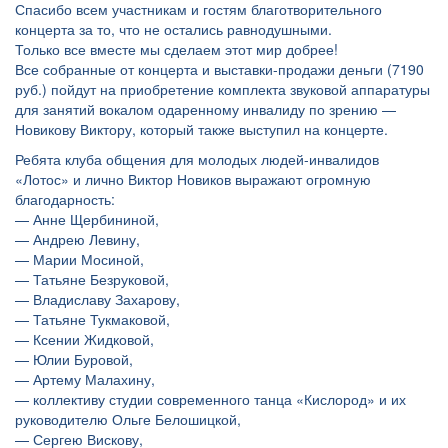
Спасибо всем участникам и гостям благотворительного
концерта за то, что не остались равнодушными.
Только все вместе мы сделаем этот мир добрее!
Все собранные от концерта и выставки-продажи деньги (7190
руб.) пойдут на приобретение комплекта звуковой аппаратуры
для занятий вокалом одаренному инвалиду по зрению —
Новикову Виктору, который также выступил на концерте.
Ребята клуба общения для молодых людей-инвалидов
«Лотос» и лично Виктор Новиков выражают огромную
благодарность:
— Анне Щербининой,
— Андрею Левину,
— Марии Мосиной,
— Татьяне Безруковой,
— Владиславу Захарову,
— Татьяне Тукмаковой,
— Ксении Жидковой,
— Юлии Буровой,
— Артему Малахину,
— коллективу студии современного танца «Кислород» и их
руководителю Ольге Белошицкой,
— Сергею Вискову,