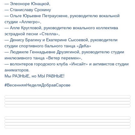
— Элеоноре Юнацкой,
— Станиславу Срокину
— Ольге Юрьевне Петраускене, руководителю вокальной
студии «Аллегро»,
— Алле Кругловой, руководителю вокального коллектива
эстрадной песни «Стелла»,
— Денису Брагину и Екатерине Сысоевой, руководители
студии спортивного бального танца «ДеКа»
— Людмиле Геннадьевне Друзягиной, руководителю студии
инклюзивного танца «Ветер перемен»,
— волонтеров городского клуба «Инсайт» и активистов студии
аниматоров.
Мы РАЗНЫЕ, но МЫ РАВНЫЕ!
#ВесенняяНеделяДобравСарове