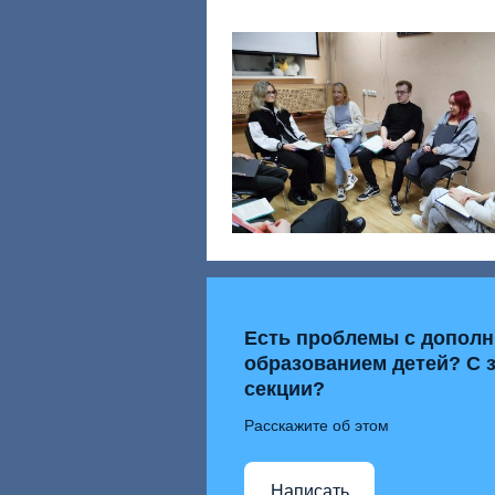
Есть проблемы с допол
образованием детей? С 
секции?
Расскажите об этом
Написать