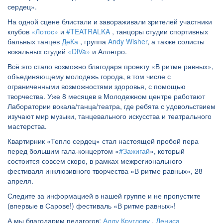
сердец».
На одной сцене блистали и завораживали зрителей участники
клубов
«Лотос»
и
#TEATRALKA
, танцоры студии спортивных
бальных танцев
ДеКа
, группа
Andy Wisher
, а также солисты
вокальных студий
«DiVa»
и Аллегро.
Всё это стало возможно благодаря проекту «В ритме равных»,
объединяющему молодежь города, в том числе с
ограниченными возможностями здоровья, с помощью
творчества. Уже 8 месяцев в Молодежном центре работают
Лаборатории вокала/танца/театра, где ребята с удовольствием
изучают мир музыки, танцевального искусства и театрального
мастерства.
Квартирник «Тепло сердец» стал настоящей пробой пера
перед большим гала-концертом «
#Зажигай
», который
состоится совсем скоро, в рамках межрегионального
фестиваля инклюзивного творчества «В ритме равных», 28
апреля.
Следите за информацией в нашей группе и не пропустите
(впервые в Сарове!) фестиваль «В ритме равных»!
А мы благодарим педагогов:
Аллу Круглову
,
Дениса