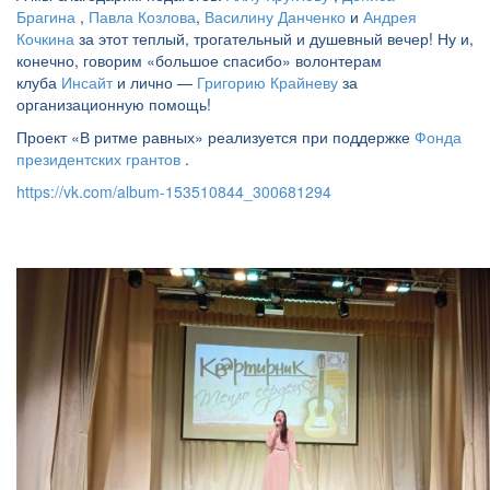
Брагина
,
Павла Козлова
,
Василину Данченко
и
Андрея
Кочкина
за этот теплый, трогательный и душевный вечер! Ну и,
конечно, говорим «большое спасибо» волонтерам
клуба
Инсайт
и лично —
Григорию Крайневу
за
организационную помощь!
Проект «В ритме равных» реализуется при поддержке
Фонда
президентских грантов
.
https://vk.com/album-153510844_300681294