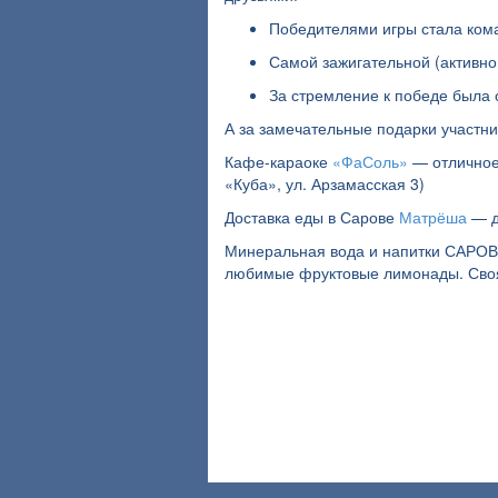
Победителями игры стала кома
Самой зажигательной (активно
За стремление к победе была 
А за замечательные подарки участн
Кафе-караоке
«ФаСоль»
— отличное 
«Куба», ул. Арзамасская 3)
Доставка еды в Сарове
Матрёша
— д
Минеральная вода и напитки САРО
любимые фруктовые лимонады. Своя 