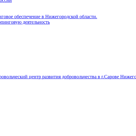
России
нговое обеспечение в Нижегородской области.
пинговую деятельность
вольческий центр развития добровольчества в г.Сарове Нижего