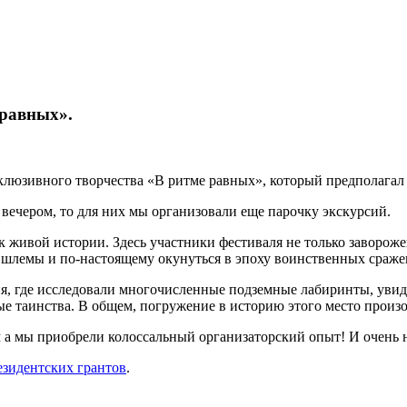
 равных».
люзивного творчества «В ритме равных», который предполагал 
 вечером, то для них мы организовали еще парочку экскурсий.
к живой истории. Здесь участники фестиваля не только заворож
ь шлемы и по-настоящему окунуться в эпоху воинственных сраже
я, где исследовали многочисленные подземные лабиринты, увид
ые таинства. В общем, погружение в историю этого место произ
 а мы приобрели колоссальный организаторский опыт! И очень н
зидентских грантов
.