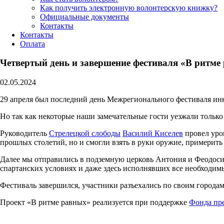
Как получить электронную волонтерскую книжку?
Официальные документы
Контакты
Контакты
Оплата
Четвертый день и завершение фестиваля «В ритме
02.05.2024
29 апреля был последний день Межрегионального фестиваля инк
Но так как некоторые наши замечательные гости уезжали только
Руководитель
Стрелецкой слободы
Василий Киселев
провел уро
прошлых столетий, но и смогли взять в руки оружие, примерит
Далее мы отправились в подземную церковь Антония и Феодоси
спартанских условиях и даже здесь исполнявших все необходим
Фестиваль завершился, участники разъехались по своим городам
Проект «В ритме равных» реализуется при поддержке
Фонда пре