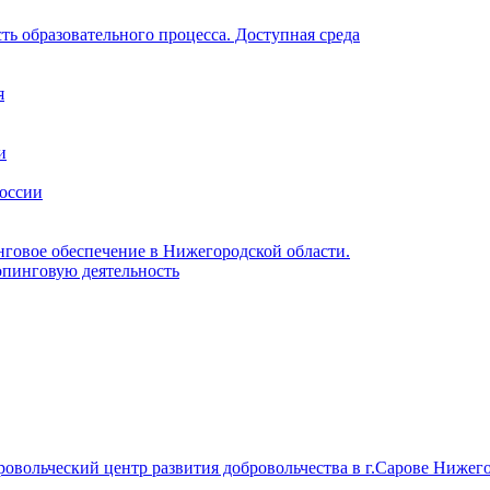
ь образовательного процесса. Доступная среда
я
и
России
нговое обеспечение в Нижегородской области.
пинговую деятельность
вольческий центр развития добровольчества в г.Сарове Нижего