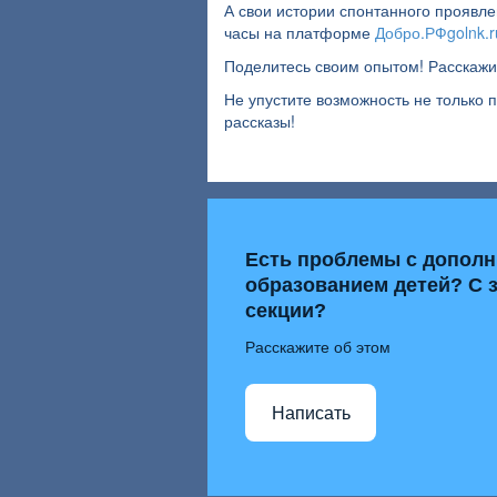
А свои истории спонтанного проявл
часы на платформе
Добро.РФ
golnk.
Поделитесь своим опытом! Расскажит
Не упустите возможность не только 
рассказы!
Есть проблемы с допол
образованием детей? С 
секции?
Расскажите об этом
Написать