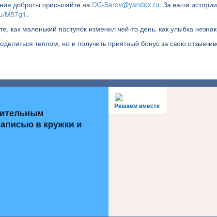
ения доброты присылайте на
DC-Sarov@yandex.ru
. За ваши истори
ru/M57g1
.
е, как маленький поступок изменил чей-то день, как улыбка незна
поделиться теплом, но и получить приятный бонус за свою отзывчи
Решаем вместе
нительным
записью в кружки и