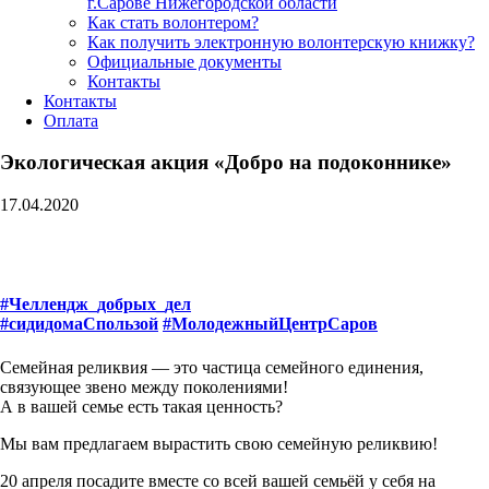
г.Сарове Нижегородской области
Как стать волонтером?
Как получить электронную волонтерскую книжку?
Официальные документы
Контакты
Контакты
Оплата
Экологическая акция «Добро на подоконнике»
17.04.2020
#Челлендж_добрых_дел
#сидидомаСпользой
#МолодежныйЦентрСаров
Семейная реликвия — это частица семейного единения,
связующее звено между поколениями!
А в вашей семье есть такая ценность?
Мы вам предлагаем вырастить свою семейную реликвию!
20 апреля посадите вместе со всей вашей семьёй у себя на