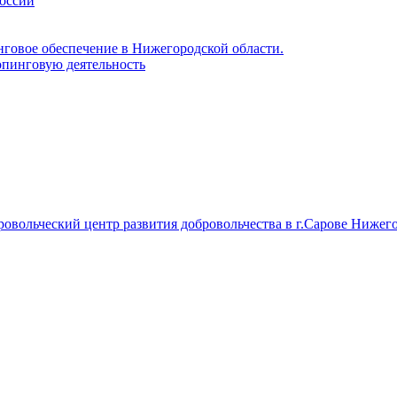
России
нговое обеспечение в Нижегородской области.
пинговую деятельность
вольческий центр развития добровольчества в г.Сарове Нижего