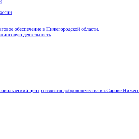
и
России
нговое обеспечение в Нижегородской области.
пинговую деятельность
вольческий центр развития добровольчества в г.Сарове Нижего