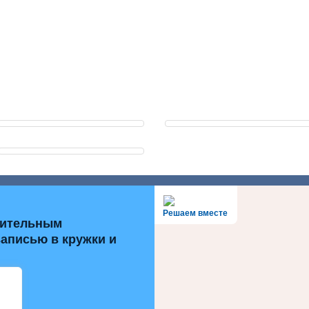
Решаем вместе
нительным
записью в кружки и