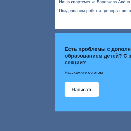
Наша спортсменка Боровкова Алёна 
Поздравляем ребят и тренера-преп
Есть проблемы с допол
образованием детей? С 
секции?
Расскажите об этом
Написать