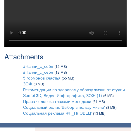
Attachments
#Начни_с_себя
(12 MB)
#Начни_с_себя
(12 MB)
5 гормонов счастья
(55 MB)
ЗОЖ
(3 MB)
Рекомендации по здоровому образу жизни от студии
Sembi 3D, Видео Инфографика, ЗОЖ (1)
(6 MB)
Права человека глазами молодежи
(61 MB)
Социальный ролик 'Выбор в пользу жизни'
(8 MB)
Социальная реклама '#Я_ПЛОВЕЦ'
(13 MB)