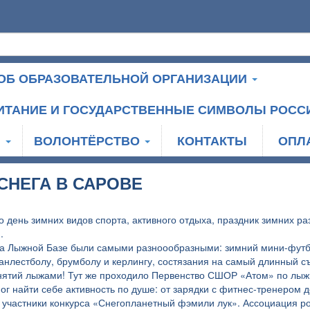
ОБ ОБРАЗОВАТЕЛЬНОЙ ОРГАНИЗАЦИИ
ИТАНИЕ И ГОСУДАРСТВЕННЫЕ СИМВОЛЫ РОСС
И
ВОЛОНТЁРСТВО
КОНТАКТЫ
ОПЛ
СНЕГА В САРОВЕ
о день зимних видов спорта, активного отдыха, праздник зимних ра
.
а Лыжной Базе были самыми разноообразными: зимний мини-футбол
анлестболу, брумболу и керлингу, состязания на самый длинный съ
нятий лыжами! Тут же проходило Первенство СШОР «Атом» по лыж
г найти себе активность по душе: от зарядки с фитнес-тренером д
е участники конкурса «Снегопланетный фэмили лук». Ассоциация 