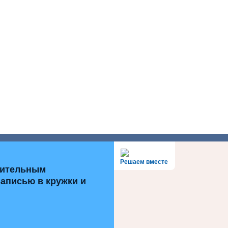
Решаем вместе
нительным
записью в кружки и